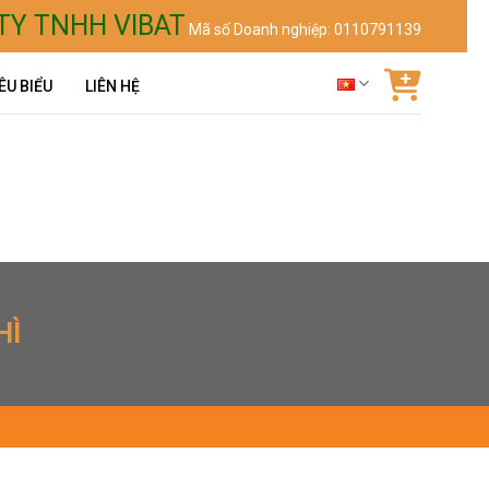
TY TNHH VIBAT
Mã số Doanh nghiệp: 0110791139
ÊU BIỂU
LIÊN HỆ
HÌ