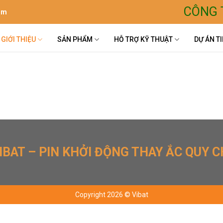
CÔNG 
om
GIỚI THIỆU
SẢN PHẨM
HỖ TRỢ KỸ THUẬT
DỰ ÁN TI
IBAT – PIN KHỞI ĐỘNG THAY ẮC QUY C
Copyright 2026 © Vibat