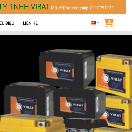
TY TNHH VIBAT
Mã số Doanh nghiệp: 0110791139
ÊU BIỂU
LIÊN HỆ