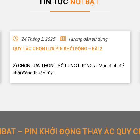
TIN TỨC
NỔI BẬT
24 Tháng 2, 2025
Hướng dẫn sử dụng
QUY TẮC CHỌN LỰA PIN KHỞI ĐỘNG – BÀI 2
2) CHỌN LỰA THÔNG SỐ DUNG LƯỢNG a: Mục đích để
khởi động thuần túy:...
IBAT – PIN KHỞI ĐỘNG THAY ẮC QUY C