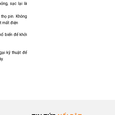
ỏng, sạc lại là
 thọ pin. Không
t mất điện
hổ biến để khởi
gại kỹ thuật để
y.