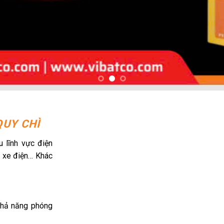
QUY CHÌ
u lĩnh vực điện
, xe điện… Khác
 khả năng phóng