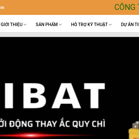
CÔNG 
om
GIỚI THIỆU
SẢN PHẨM
HỖ TRỢ KỸ THUẬT
DỰ ÁN TI