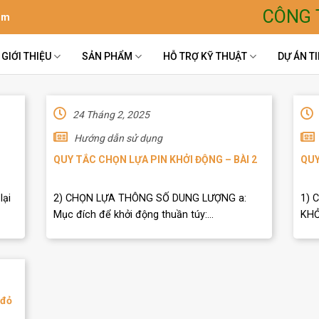
CÔNG 
om
GIỚI THIỆU
SẢN PHẨM
HỖ TRỢ KỸ THUẬT
DỰ ÁN TI
24 Tháng 2, 2025
Hướng dẫn sử dụng
QUY TẮC CHỌN LỰA PIN KHỞI ĐỘNG – BÀI 2
QUY
lại
2) CHỌN LỰA THÔNG SỐ DUNG LƯỢNG a:
1) 
Mục đích để khởi động thuần túy:...
KHỞ
 đỏ