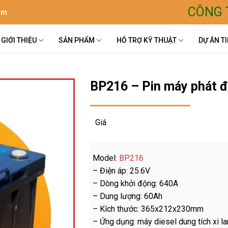
CÔNG 
om
GIỚI THIỆU
SẢN PHẨM
HỖ TRỢ KỸ THUẬT
DỰ ÁN TI
BP216 – Pin máy phát 
Giá
Model:
BP216
– Điện áp: 25.6V
– Dòng khởi động: 640A
– Dung lượng: 60Ah
– Kích thước: 365x212x230mm
– Ứng dụng: máy diesel dung tích xi la