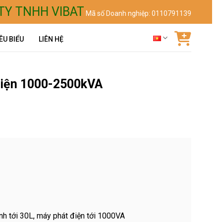
TY TNHH VIBAT
Mã số Doanh nghiệp: 0110791139
ÊU BIỂU
LIÊN HỆ
điện 1000-2500kVA
nh tới 30L, máy phát điện tới 1000VA