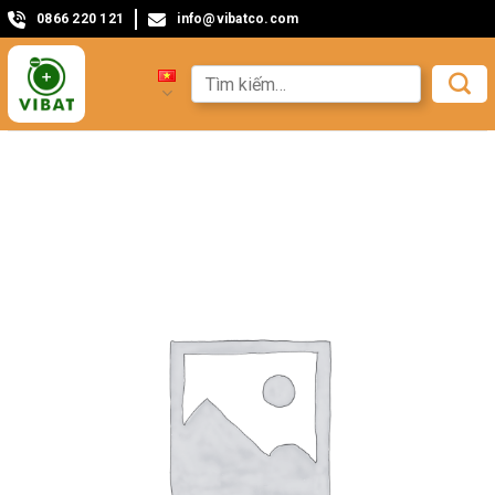
0866 220 121
info@vibatco.com