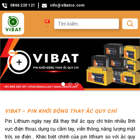
0866 220 121
info@vibatco.com
VIBAT
–
PIN KHỞI ĐỘNG THAY ẮC QUY CHÌ
Pin Lithium ngày nay đã thay thế ắc quy chì trên nhiều lĩnh
vực điện thoại, dụng cụ cầm tay, viễn thông, năng lượng mặt
trời, xe điện… Khác biệt chính của pin lithium so với ắc quy