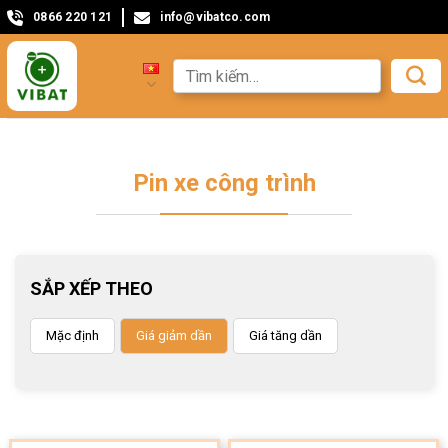
0866 220 121
info@vibatco.com
Pin xe công trình
SẮP XẾP THEO
Mặc định
Giá giảm dần
Giá tăng dần