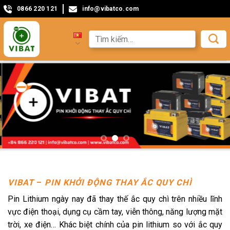
0866 220 121
info@vibatco.com
VIBAT
–
PIN KHỞI ĐỘNG THAY ẮC QUY CHÌ
Pin Lithium ngày nay đã thay thế ắc quy chì trên nhiều lĩnh
vực điện thoại, dụng cụ cầm tay, viễn thông, năng lượng mặt
trời, xe điện… Khác biệt chính của pin lithium so với ắc quy