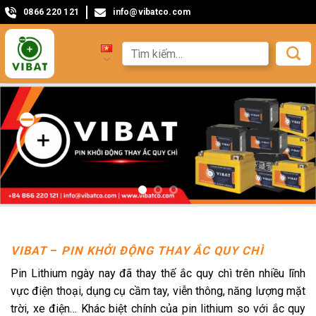
0866 220 121
info@vibatco.com
VIBAT
–
PIN KHỞI ĐỘNG THAY ẮC QUY CHÌ
Pin Lithium ngày nay đã thay thế ắc quy chì trên nhiều lĩnh
vực điện thoại, dụng cụ cầm tay, viễn thông, năng lượng mặt
trời, xe điện… Khác biệt chính của pin lithium so với ắc quy