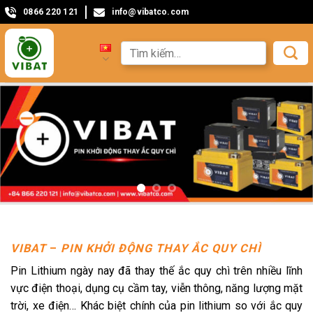
0866 220 121
info@vibatco.com
VIBAT
–
PIN KHỞI ĐỘNG THAY ẮC QUY CHÌ
Pin Lithium ngày nay đã thay thế ắc quy chì trên nhiều lĩnh
vực điện thoại, dụng cụ cầm tay, viễn thông, năng lượng mặt
trời, xe điện… Khác biệt chính của pin lithium so với ắc quy